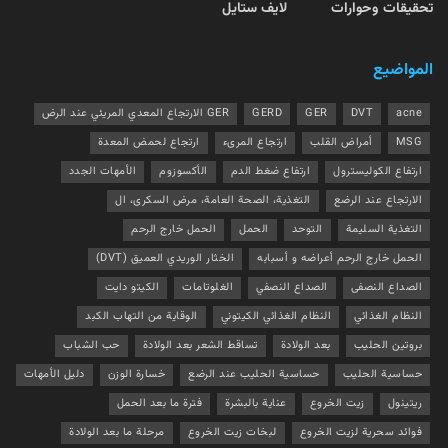
تحقيقات وحوارات
لايف ستايل
المواضيع
acne
DVT
GER
GERD
GER الارتجاع المعدي المريئي عند الرض
MSG
أمراض القلب
ارتجاع المرىء
ارتجاع لحمض المعدة
ارتفاع الكوليسترول
ارتفاع ضغط الدم
الأكسوزوم
الأمهات الجدد
الارتجاع عند الرضع
التغذية، الصحة العامة، مرض السكرى، ال
التغذية السليمة
التوحد
الحمل
الحمل خارج الرحم
الحمل خارج الرحم أعراضه و أسبابه
الخثار الوريدي العميق (DVT)
الصداع النصفى
الصداع النصفي
الغلوتامات
الكيتو دايت
النظام الغذائي
النظام الغذائي الكيتوني
الوقاية من التهاب الكبد
بروتين الحليب
بعد الولادة
تساقط الشعر بعد الولادة
حب الشباب
حساسية الحليب
حساسية الحليب عند الرضع
خسارة الوزن
دليل الأمهات
ريتينول
زيت الخروع
عناية بالبشرة
فترة ما بعد الحمل
فوائد سحرية لزيت الخروع
لبخات زيت الخروع
مرحلة ما بعد الولادة