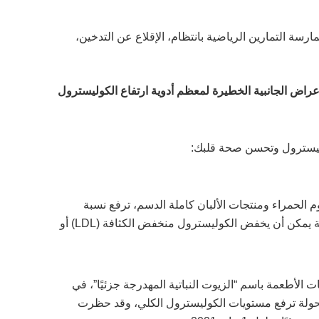
رسة التمارين الرياضية بانتظام، الإقلاع عن التدخين،
لأعراض الجانبية الخطيرة لمعظم أدوية ارتفاع الكوليسترول
وليسترول وتحسن صحة قلبك:
 الحمراء ومنتجات الألبان كاملة الدسم، ترفع نسبة
الكوليسترول الكلي. تقليل استهلاك الدهون المشبعة يمكن أن يخفض الكوليسترول منخفض الكثافة (LDL) أو
ت الأطعمة باسم “الزيوت النباتية المهدرجة جزئيًا”، في
تحولة ترفع مستويات الكوليسترول الكلي، وقد حظرت