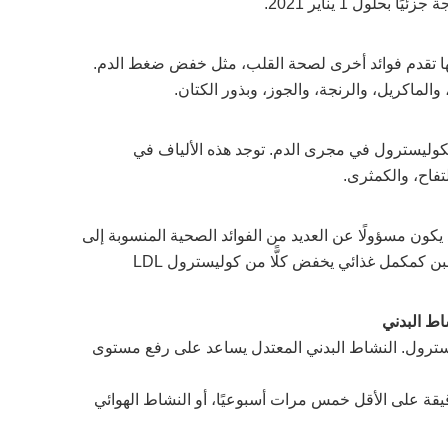
حلول 1 يناير 2021.
ميغا-3 لا تؤثر على كوليسترول LDL، لكنها تقدم فوائد أخرى لصحة القلب، مثل خفض ضغط الدم.
الكوليسترول في مجرى الدم. توجد هذه الألياف في
تفاح، والكمثرى.
يكون مسؤولًا عن العديد من الفوائد الصحية المنسوبة إلى
الألبان. أظهرت الدراسات أن تناول بروتين مصل اللبن كمكمل غذائي يخفض كلًّا من كوليسترول LDL
سترول. النشاط البدني المعتدل يساعد على رفع مستوى
قة طبيبك، حاول ممارسة الرياضة لمدة 30 دقيقة على الأقل خمس مرات أسبوعيًا، أو النشاط الهوائي