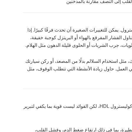
قلب إلى النصف مقارنة بالمدخنين
ول. يمكن للتغييرات الصغيرة أن تحدث فرقًا كبيرًا. إذا
ول الفشار المفرقع بالهواء أو البريتزل كوجبة خفيفة،
يات، جرب الشربات أو الحلوى قليلة الدهون مثل الهلام.
مثل استخدام السلالم بدلًا من المصعد، أو ركن سيارتك
في العمل. حاول زيادة الأنشطة التي تتطلب الوقوف، مثل
يرتبط الاستخدام المعتدل للكحول بزيادة مستويات كوليسترول HDL، لكن الفوائد ليست قوية بما يكفي لتبرير
يرة، بما في ذلك ارتفاع ضغط الدم، وفشل القلب،