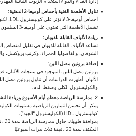
إدارة الغذاء والدواء استخدام الزيوت النباتية المهدرجة جزئيًا ب
تناول الأطعمة الغنية بأحماض أوميغا-3 الدهنية:
أحماض أو
تشمل الأطعمة التي تحتوي على أوميغا-3 السلمون، والماكريل، والرنجة، والجوز، وبذور الكتان.
زيادة الألياف القابلة للذوبان:
تساعد الألياف القابلة للذوبان في تقليل امتصاص 
الشوفان، والفاصوليا الحمراء، وكرنب بروكسل، وال
إضافة بروتين مصل اللبن:
بروتين مصل اللبن، الموجود في منتجات الألبان، قد 
والكوليسترول الكلي وضغط الدم.
2. ممارسة الرياضة معظم أيام الأسبوع وزيادة النشاط البدني
يمكن أن تحسن التمارين الرياضية مستويات الكولي
كوليسترول HDL (الكوليسترول “الجيد”).
بمواف
المكثف لمدة 20 دقيقة ثلاث مرات أسبوعيًا.